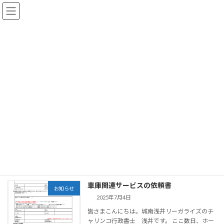
コ
ナ
ン
ビ
テ
ゲ
ン
ー
ツ
シ
へ
ョ
お知らせ・Blog
ス
ン
キ
に
ッ
移
プ
動
大田区周辺の車庫証明・遺言・相続は、行政書士事務所 城南浅井リーガ
ライズ HOME
お知らせ・Blog
自動車販売
自動車販売
車庫関連サービスの依頼書
お知らせ
2025年7月4日
皆さまこんにちは。城南浅井リーガライズのチ
ャリンコ行政書士 浅井です。 ここ数日、ホー