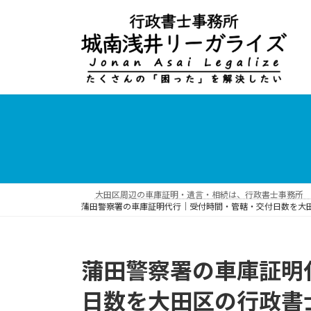
コ
ナ
ン
ビ
テ
ゲ
ン
ー
ツ
シ
へ
ョ
ス
ン
キ
に
ッ
移
プ
動
大田区周辺の車庫証明・遺言・相続は、行政書士事務所 
蒲田警察署の車庫証明代行｜受付時間・管轄・交付日数を大
蒲田警察署の車庫証明
日数を大田区の行政書