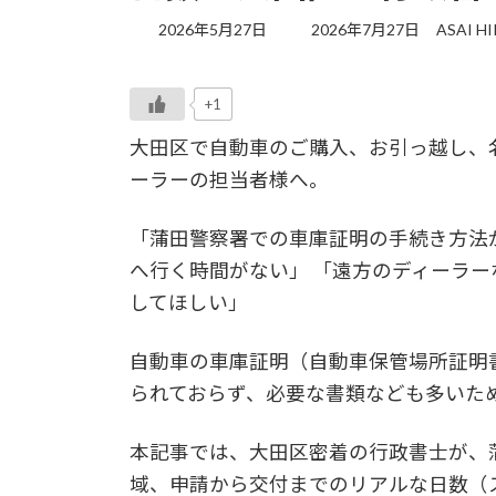
最
2026年5月27日
2026年7月27日
ASAI H
終
更
新
+1
日
時
大田区で自動車のご購入、お引っ越し、
:
ーラーの担当者様へ。
「蒲田警察署での車庫証明の手続き方法
へ行く時間がない」 「遠方のディーラ
してほしい」
自動車の車庫証明（自動車保管場所証明
られておらず、必要な書類なども多いた
本記事では、大田区密着の行政書士が、
域、申請から交付までのリアルな日数（