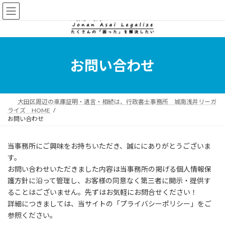
コ
ナ
ン
ビ
テ
ゲ
ン
ー
ツ
シ
へ
ョ
お問い合わせ
ス
ン
キ
に
ッ
移
プ
動
大田区周辺の車庫証明・遺言・相続は、行政書士事務所 城南浅井リーガ
ライズ HOME
お問い合わせ
当事務所にご興味をお持ちいただき、誠ににありがとうございま
す。
お問い合わせいただきました内容は当事務所の掲げる個人情報保
護方針に沿って管理し、お客様の同意なく第三者に開示・提供す
ることはございません。先ずはお気軽にお問合せください！
詳細につきましては、当サイトの「プライバシーポリシー」をご
参照ください。