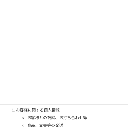
開示等のご請求に誠実かつ迅速に対応します。
2025年5月1日制定
行政書士事務所 城南浅井リーガライズ 代表／行政書士 浅井 寛
司
2、個人情報の利用目的
当事務所は、お客様から個人情報をご提供頂く場合、予め個人情
報の利用目的を明示し、その利用目的の範囲内で利用します。予
め明示した利用目的の範囲を超えて、お客様の個人情報を利用する
必要が生じた場合は、お客様にその旨をご連絡し、お客様の同意
を頂いた上で利用します。当事務所が保有する個人情報の利用目
的は下記の通りです。
お客様に関する個人情報
お客様との商談、お打ち合わせ等
商品、文書等の発送