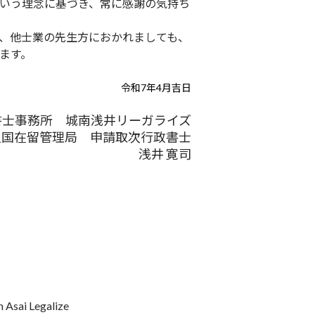
いう理念に基づき、常に感謝の気持ち
、他士業の先生方におかれましても、
ます。
令和7年4月吉日
書士事務所 城南浅井リーガライズ
入国在留管理局 申請取次行政書士
浅井 寛司
 Asai Legalize