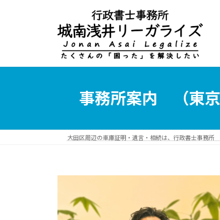
コ
ナ
ン
ビ
テ
ゲ
ン
ー
ツ
シ
へ
ョ
ス
ン
キ
に
事務所案内 （東
ッ
移
プ
動
大田区周辺の車庫証明・遺言・相続は、行政書士事務所 