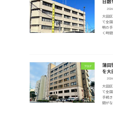
日数
202
大田区
て全国
明の手
く時間
蒲田
ブログ
を大
202
大田区
て全国
手続き
間がな