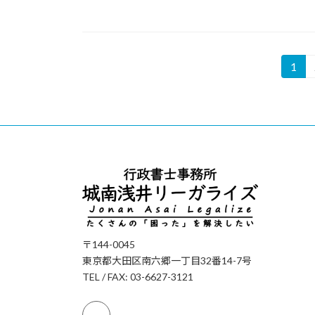
投
1
固
定
稿
ペ
の
ー
ジ
ペ
ー
ジ
送
〒144-0045
り
東京都大田区南六郷一丁目32番14-7号
TEL / FAX: 03-6627-3121