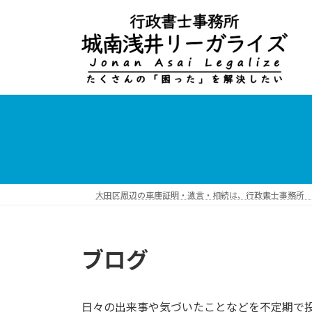
コ
ナ
ン
ビ
テ
ゲ
ン
ー
ツ
シ
へ
ョ
ス
ン
キ
に
ッ
移
プ
動
大田区周辺の車庫証明・遺言・相続は、行政書士事務所 
ブログ
日々の出来事や気づいたことなどを不定期で