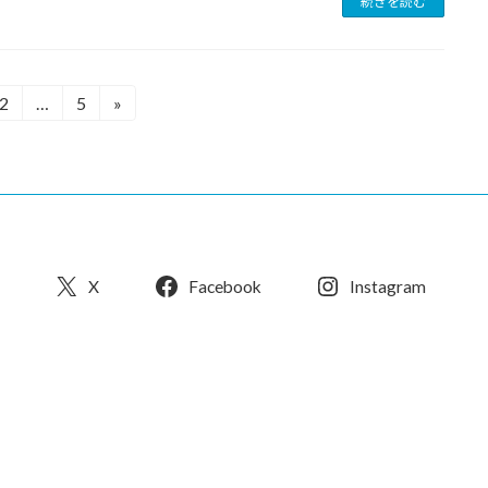
続きを読む
2
…
5
»
固
固
定
定
ペ
ペ
ー
ー
ジ
ジ
X
Facebook
Instagram