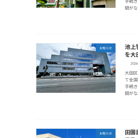
手続き
間がな
池上
お知らせ
を大
202
大田区
て全国
手続き
間がな
田園
お知らせ