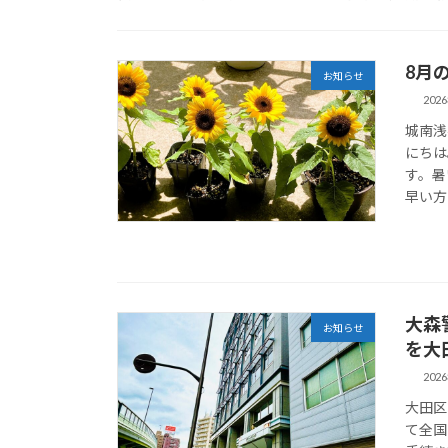
8月
お知らせ
202
城南浅
にちは
す。暑
早い方
大森
お知らせ
を大
202
大田区
て全国