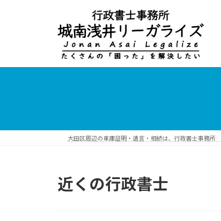
コ
ナ
ン
ビ
テ
ゲ
ン
ー
ツ
シ
へ
ョ
ス
ン
キ
に
ッ
移
プ
動
大田区周辺の車庫証明・遺言・相続は、行政書士事務所 
近くの行政書士