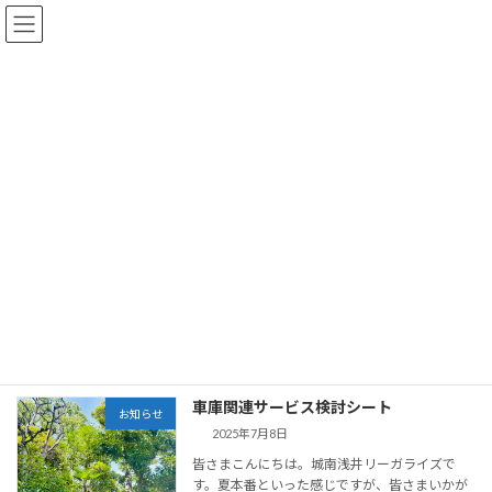
コ
ナ
ン
ビ
テ
ゲ
ン
ー
ツ
シ
へ
ョ
お知らせ・Blog
ス
ン
キ
に
ッ
移
プ
動
大田区周辺の車庫証明・遺言・相続は、行政書士事務所 城南浅井リーガ
ライズ HOME
お知らせ・Blog
車庫証明見積
車庫証明見積
車庫関連サービス検討シート
お知らせ
2025年7月8日
皆さまこんにちは。城南浅井リーガライズで
す。夏本番といった感じですが、皆さまいかが