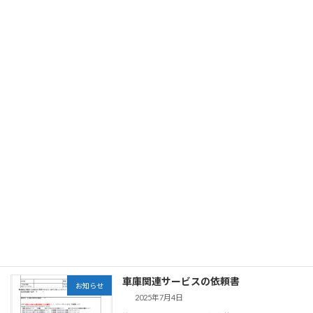
の皆さま向けに、弊所自動車関連サービスのチ
ラシのご案内です。 現在メーカーにて印刷中と
なっており近々で仕上がってくる予定ですが、
当ブロクに […]
続きを読む
車庫関連サービス検討シート
お知らせ
2025年7月8日
皆さまこんにちは。城南浅井リーガライズで
す。夏本番といった感じですが、皆さまいかが
お過ごしでしょうか。どうぞお身体だけはご自
愛くださいませ。早速となりますが、本日は
『車庫関連サービス検討シート』のご紹介で
す。 自動車の車 […]
続きを読む
車庫関連サービスの依頼書
お知らせ
2025年7月4日