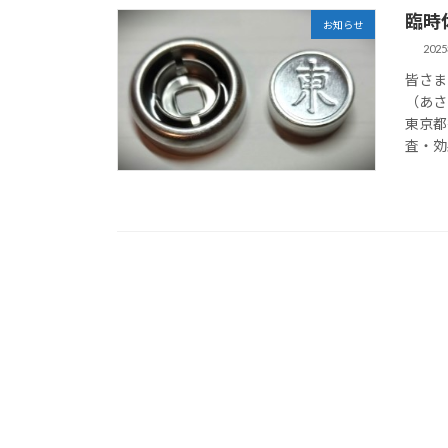
臨時
お知らせ
202
皆さま
（あさ
東京都
査・効