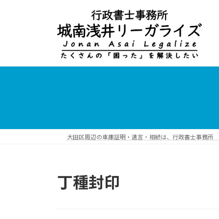
コ
ナ
ン
ビ
テ
ゲ
ン
ー
ツ
シ
へ
ョ
ス
ン
キ
に
ッ
移
プ
動
大田区周辺の車庫証明・遺言・相続は、行政書士事務所 
丁種封印