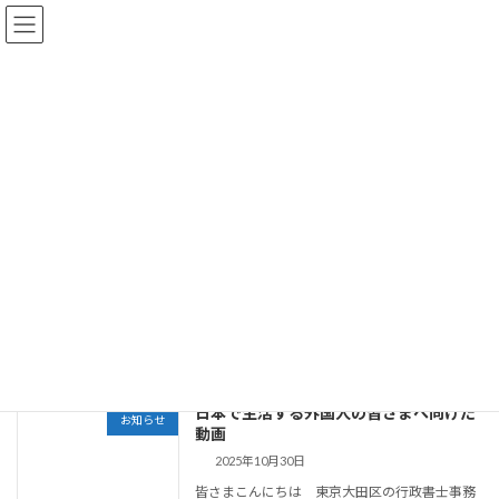
コ
ナ
ン
ビ
テ
ゲ
ン
ー
ツ
シ
へ
ョ
お知らせ・Blog
ス
ン
キ
に
ッ
移
プ
動
大田区周辺の車庫証明・遺言・相続は、行政書士事務所 城南浅井リーガ
ライズ HOME
お知らせ・Blog
育成就労
育成就労
日本で生活する外国人の皆さまへ向けた
お知らせ
動画
2025年10月30日
皆さまこんにちは 東京大田区の行政書士事務