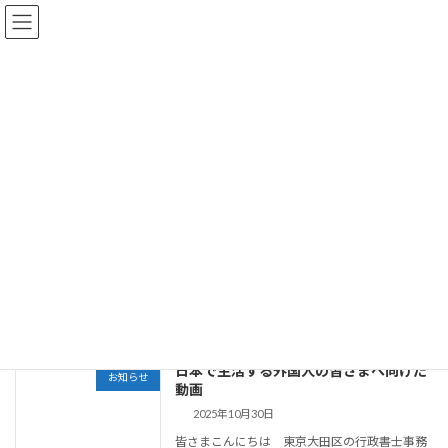
コ
ナ
ン
ビ
テ
ゲ
ン
ー
ツ
シ
へ
ョ
お知らせ・Blog
ス
ン
キ
に
ッ
移
プ
動
大田区周辺の車庫証明・遺言・相続は、行政書士事務所 城南浅井リーガ
ライズ HOME
お知らせ・Blog
就労ビザ
就労ビザ
日本で生活する外国人の皆さまへ向けた
お知らせ
動画
2025年10月30日
皆さまこんにちは 東京大田区の行政書士事務