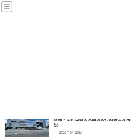
コ
ナ
ン
ビ
テ
ゲ
ン
ー
ツ
シ
へ
ョ
お知らせ・Blog
ス
ン
キ
に
ッ
移
プ
動
大田区周辺の車庫証明・遺言・相続は、行政書士事務所 城南浅井リーガ
ライズ HOME
お知らせ・Blog
大田区の行政書士
大田区の行政書士
池上警察署の車庫証明代行｜受付時間・
お知らせ
管轄・交付日数を大田区の行政書士が解
説
2026年5月28日