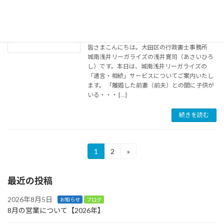
「争族」にさせない！城南浅井リーガラ
お知らせ
イズの遺言・相続
2025年10月14日
皆さまこんにちは。大田区の行政書士事務所
城南浅井リーガライズの浅井寛司（あさいひろ
し）です。本日は、城南浅井リーガライズの
「遺言・相続」サービスについてご案内いたし
ます。 「離婚した前妻（前夫）との間に子供が
いる・・・ […]
続きを読む
投
1
2
»
固
固
定
定
稿
ペ
ペ
最近の投稿
ー
ー
の
ジ
ジ
ペ
2026年8月5日
お知らせ
ブログ
8月の営業について【2026年】
ー