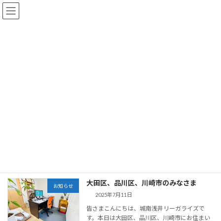
コ
ナ
ン
ビ
テ
ゲ
ン
ー
ツ
シ
へ
ョ
お知らせ・Blog
ス
ン
キ
に
ッ
移
プ
動
大田区周辺の車庫証明・遺言・相続は、行政書士事務所 城南浅井リーガ
ライズ HOME
お知らせ・Blog
単身赴任
単身赴任
大田区、品川区、川崎市のみなさま
お知らせ
2025年7月11日
皆さまこんにちは、城南浅井リーガライズで
す。本日は大田区、品川区、川崎市にお住まい