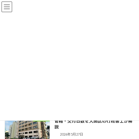
コ
ナ
ン
ビ
テ
ゲ
ン
ー
ツ
シ
へ
ョ
お知らせ・Blog
ス
ン
キ
に
ッ
移
プ
動
大田区周辺の車庫証明・遺言・相続は、行政書士事務所 城南浅井リーガ
ライズ HOME
お知らせ・Blog
蒲田警察署
蒲田警察署
蒲田警察署の車庫証明代行｜受付時間・
ブログ
管轄・交付日数を大田区の行政書士が解
説
2026年5月27日