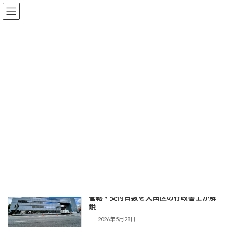
コ
ナ
ン
ビ
テ
ゲ
ン
ー
ツ
シ
へ
ョ
お知らせ・Blog
ス
ン
キ
に
ッ
移
プ
動
大田区周辺の車庫証明・遺言・相続は、行政書士事務所 城南浅井リーガ
ライズ HOME
お知らせ・Blog
最短即日対応
最短即日対応
池上警察署の車庫証明代行｜受付時間・
お知らせ
管轄・交付日数を大田区の行政書士が解
説
2026年5月28日